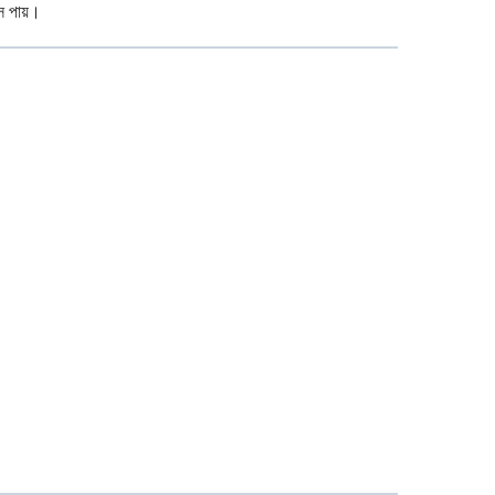
াস পায়।