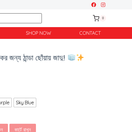
0
SHOP NOW
CONTACT
 জন্য ঠান্ডা ছোঁয়ায় জাদু!
urple
Sky Blue
ুন
কার্টে রাখুন