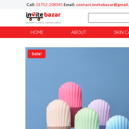
Call:
01752-208045
Email:
contact.invitebazar@gmail
HOME
ABOUT
SKIN C
Sale!