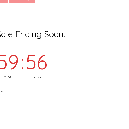
Sale Ending Soon.
59
:
55
MINS
SECS
re