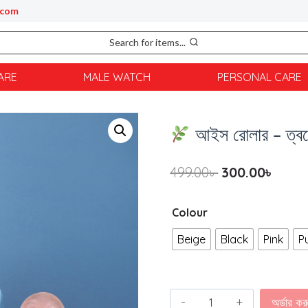
.com
Search for items...
ARE
MALE WATCH
PERSONAL CARE
আইস রোলার – ত্বকের
499.00
৳
300.00
৳
Colour
Beige
Black
Pink
P
অর্ডার কর