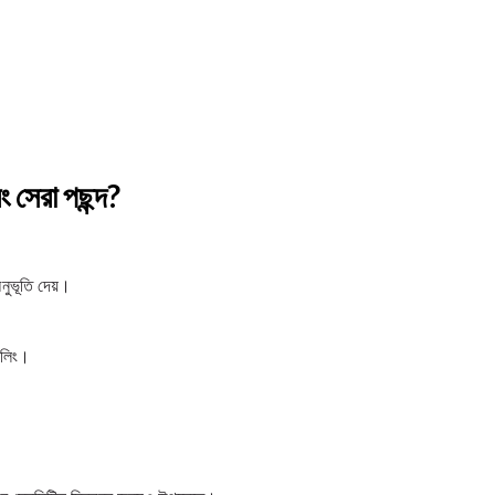
সেরা পছন্দ?
অনুভূতি দেয়।
োলিং।