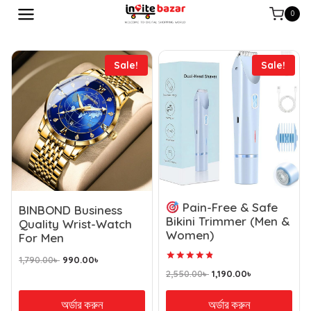
0
Sale!
Sale!
Pain-Free & Safe
BINBOND Business
Bikini Trimmer (Men &
Quality Wrist-Watch
Women)
For Men
1,790.00
৳
990.00
৳
Rated
2,550.00
৳
1,190.00
৳
4.90
out of 5
অর্ডার করুন
অর্ডার করুন