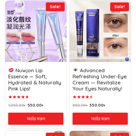
Sale!
Sale!
Nuwjon Lip
Advanced
Essence — Soft,
Refreshing Under-Eye
Hydrated & Naturally
Cream — Revitalize
Pink Lips!
Your Eyes Naturally!
Rated
Rated
1,050.00
৳
550.00
৳
850.00
৳
550.00
৳
4.79
4.61
out of 5
out of 5
অর্ডার করুন
অর্ডার করুন