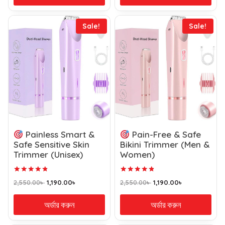
Sale!
Sale!
Painless Smart &
Pain-Free & Safe
Safe Sensitive Skin
Bikini Trimmer (Men &
Trimmer (Unisex)
Women)
Rated
Rated
2,550.00
৳
1,190.00
৳
2,550.00
৳
1,190.00
৳
4.89
4.94
out of 5
out of 5
অর্ডার করুন
অর্ডার করুন