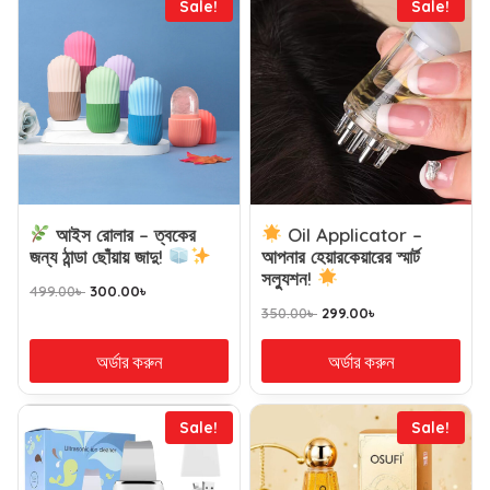
Sale!
Sale!
আইস রোলার – ত্বকের
Oil Applicator –
জন্য ঠান্ডা ছোঁয়ায় জাদু!
আপনার হেয়ারকেয়ারের স্মার্ট
সল্যুশন!
499.00
৳
300.00
৳
350.00
৳
299.00
৳
অর্ডার করুন
অর্ডার করুন
Sale!
Sale!