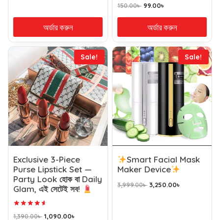
150.00
৳
99.00
৳
অর্ডার করুন
অর্ডার করুন
Sale!
Sale!
Exclusive 3-Piece
Smart Facial Mask
Purse Lipstick Set —
Maker Device
Party Look হোক বা Daily
3,999.00
৳
3,250.00
৳
Glam, এই সেটেই সব!
Rated
1,390.00
৳
1,090.00
৳
4.71