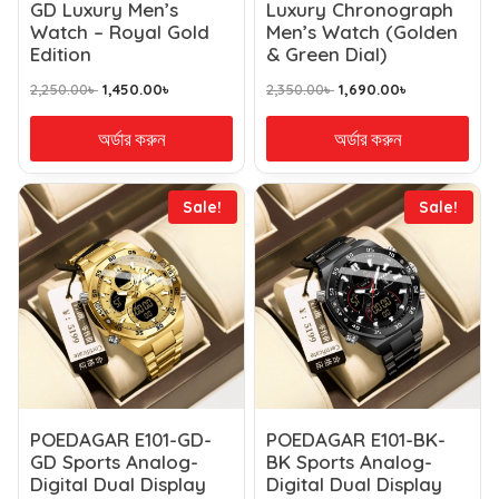
GD Luxury Men’s
Luxury Chronograph
Watch – Royal Gold
Men’s Watch (Golden
Edition
& Green Dial)
2,250.00
৳
1,450.00
৳
2,350.00
৳
1,690.00
৳
অর্ডার করুন
অর্ডার করুন
Sale!
Sale!
POEDAGAR E101-GD-
POEDAGAR E101-BK-
GD Sports Analog-
BK Sports Analog-
Digital Dual Display
Digital Dual Display