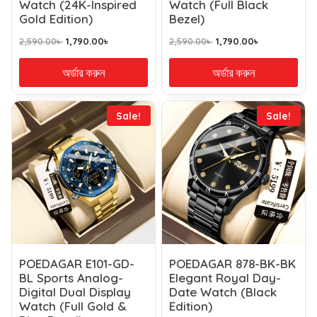
Watch (24K-Inspired
Watch (Full Black
Gold Edition)
Bezel)
2,590.00
৳
1,790.00
৳
2,590.00
৳
1,790.00
৳
অর্ডার করুন
অর্ডার করুন
Sale!
Sale!
POEDAGAR E101-GD-
POEDAGAR 878-BK-BK
BL Sports Analog-
Elegant Royal Day-
Digital Dual Display
Date Watch (Black
Watch (Full Gold &
Edition)