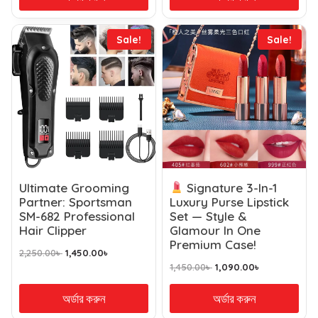
Sale!
Sale!
Ultimate Grooming
Signature 3-In-1
Partner: Sportsman
Luxury Purse Lipstick
SM-682 Professional
Set — Style &
Hair Clipper
Glamour In One
Premium Case!
2,250.00
৳
1,450.00
৳
1,450.00
৳
1,090.00
৳
অর্ডার করুন
অর্ডার করুন