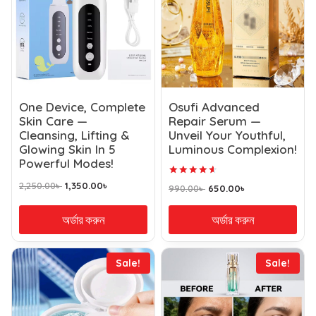
One Device, Complete
Osufi Advanced
Skin Care —
Repair Serum —
Cleansing, Lifting &
Unveil Your Youthful,
Glowing Skin In 5
Luminous Complexion!
Powerful Modes!
Rated
2,250.00
৳
1,350.00
৳
990.00
৳
650.00
৳
4.73
out of 5
অর্ডার করুন
অর্ডার করুন
Sale!
Sale!