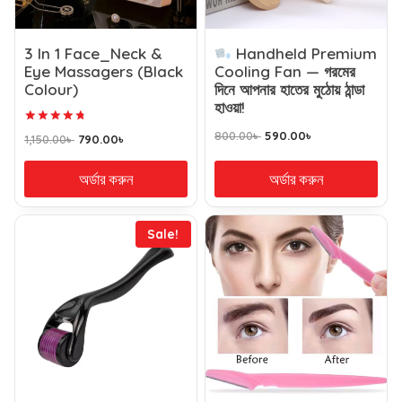
3 In 1 Face_Neck &
Handheld Premium
Eye Massagers (Black
Cooling Fan — গরমের
Colour)
দিনে আপনার হাতের মুঠোয় ঠান্ডা
হাওয়া!
Rated
800.00
৳
590.00
৳
1,150.00
৳
790.00
৳
4.83
out of 5
অর্ডার করুন
অর্ডার করুন
Sale!