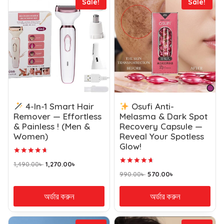
Sale!
Sale!
4-In-1 Smart Hair
Osufi Anti-
Remover — Effortless
Melasma & Dark Spot
& Painless ! (Men &
Recovery Capsule —
Women)
Reveal Your Spotless
Glow!
Rated
1,490.00
৳
1,270.00
৳
4.75
Rated
out of 5
990.00
৳
570.00
৳
4.78
out of 5
অর্ডার করুন
অর্ডার করুন