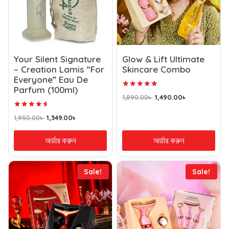
Your Silent Signature
Glow & Lift Ultimate
– Creation Lamis “For
Skincare Combo
Everyone” Eau De
Parfum (100ml)
Rated
1,890.00
৳
1,490.00
৳
5.00
out of 5
Rated
1,950.00
৳
1,349.00
৳
4.71
out of 5
অর্ডার করুন
অর্ডার করুন
Sale!
Sale!