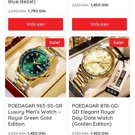
Blue Bezel)
2,150.00
৳
1,450.00
৳
2,590.00
৳
1,790.00
৳
অর্ডার করুন
অর্ডার করুন
Sale!
Sale!
POEDAGAR 963-SS-GR
POEDAGAR 878-GD-
Luxury Men’s Watch –
GD Elegant Royal
Royal Green Gold
Day-Date Watch
Edition
(Golden Edition)
2,250.00
৳
1,450.00
৳
2,150.00
৳
1,450.00
৳