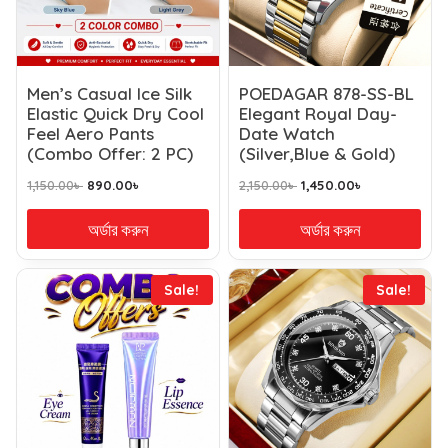
Men’s Casual Ice Silk
POEDAGAR 878-SS-BL
Elastic Quick Dry Cool
Elegant Royal Day-
Feel Aero Pants
Date Watch
(Combo Offer: 2 PC)
(Silver,Blue & Gold)
1,150.00
৳
890.00
৳
2,150.00
৳
1,450.00
৳
অর্ডার করুন
অর্ডার করুন
Sale!
Sale!