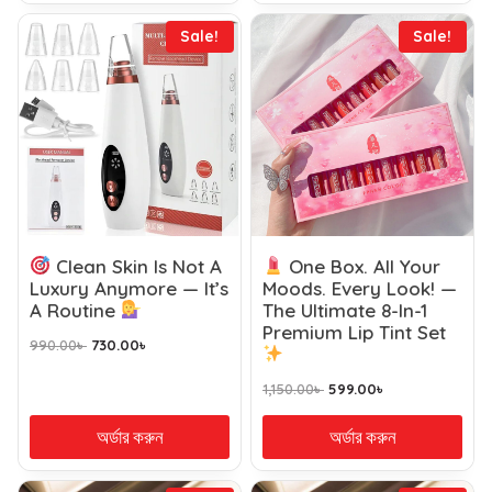
Sale!
Sale!
Clean Skin Is Not A
One Box. All Your
Luxury Anymore — It’s
Moods. Every Look! —
A Routine
The Ultimate 8-In-1
Premium Lip Tint Set
990.00
৳
730.00
৳
1,150.00
৳
599.00
৳
অর্ডার করুন
অর্ডার করুন