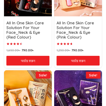
All In One Skin Care
All In One Skin Care
Solution For Your
Solution For Your
Face_Neck & Eye
Face_Neck & Eye
(Red Colour)
(Pink Colour)
Rated
Rated
1,650.00
৳
790.00
৳
1,250.00
৳
790.00
৳
4.63
4.75
out of 5
out of 5
অর্ডার করুন
অর্ডার করুন
Sale!
Sale!