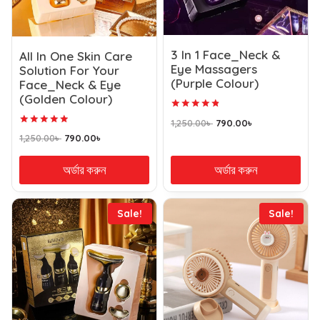
3 In 1 Face_Neck &
All In One Skin Care
Eye Massagers
Solution For Your
(Purple Colour)
Face_Neck & Eye
(Golden Colour)
Rated
1,250.00
৳
790.00
৳
4.92
Rated
out of 5
1,250.00
৳
790.00
৳
5.00
out of 5
অর্ডার করুন
অর্ডার করুন
Sale!
Sale!