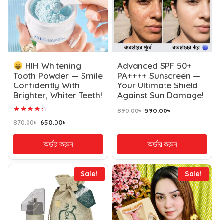
HIH Whitening
Advanced SPF 50+
Tooth Powder — Smile
PA++++ Sunscreen —
Confidently With
Your Ultimate Shield
Brighter, Whiter Teeth!
Against Sun Damage!
890.00
৳
590.00
৳
Rated
870.00
৳
650.00
৳
4.45
out of 5
অর্ডার করুন
অর্ডার করুন
Sale!
Sale!