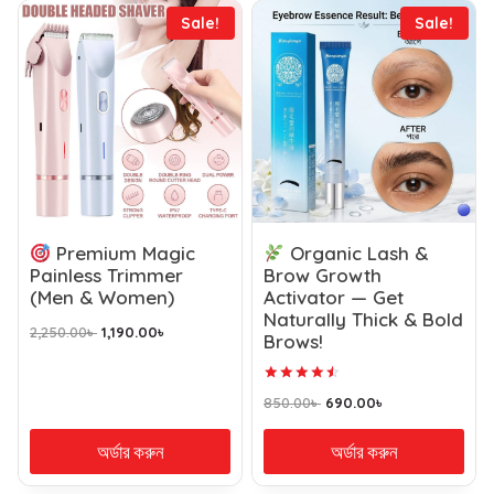
Sale!
Sale!
Premium Magic
Organic Lash &
Painless Trimmer
Brow Growth
(Men & Women)
Activator — Get
Naturally Thick & Bold
2,250.00
৳
1,190.00
৳
Brows!
Rated
850.00
৳
690.00
৳
4.66
out of 5
অর্ডার করুন
অর্ডার করুন