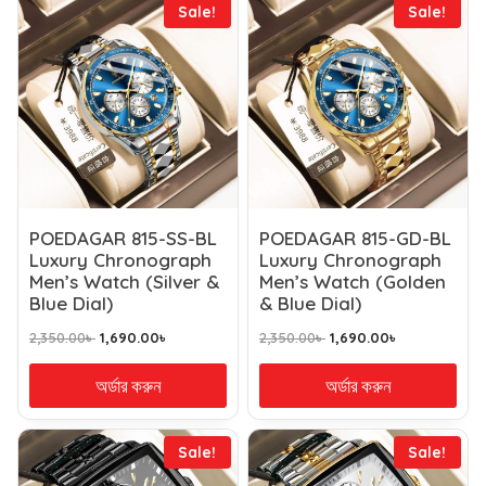
Sale!
Sale!
POEDAGAR 815-SS-BL
POEDAGAR 815-GD-BL
Luxury Chronograph
Luxury Chronograph
Men’s Watch (Silver &
Men’s Watch (Golden
Blue Dial)
& Blue Dial)
2,350.00
৳
1,690.00
৳
2,350.00
৳
1,690.00
৳
অর্ডার করুন
অর্ডার করুন
Sale!
Sale!