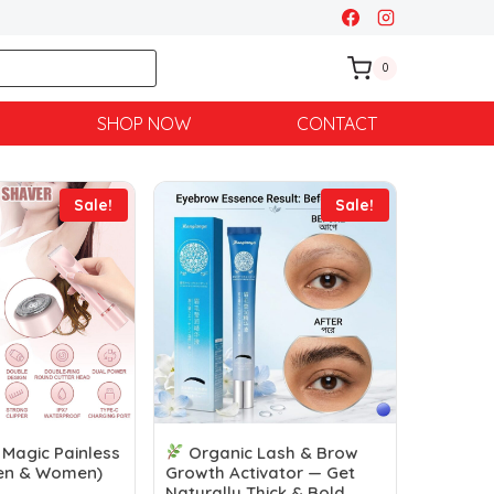
0
SHOP NOW
CONTACT
Sale!
Sale!
Magic Painless
Organic Lash & Brow
en & Women)
Growth Activator — Get
Naturally Thick & Bold