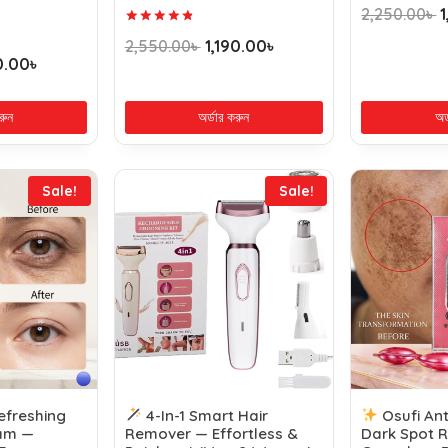
2,250.00
৳
Rated
2,550.00
৳
1,190.00
৳
4.94
0.00
৳
out of 5
রুন
অর্ডার করুন
অর
Sale!
Sale!
freshing
4-In-1 Smart Hair
Osufi An
am —
Remover — Effortless &
Dark Spot 