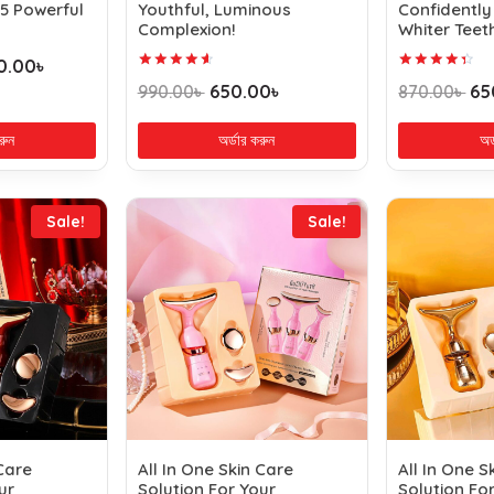
 5 Powerful
Youthful, Luminous
Confidently
Complexion!
Whiter Teet
0.00
৳
Rated
Rated
990.00
৳
650.00
৳
870.00
৳
65
4.73
4.45
out of 5
out of 5
রুন
অর্ডার করুন
অর
Sale!
Sale!
 Care
All In One Skin Care
All In One S
ur
Solution For Your
Solution Fo