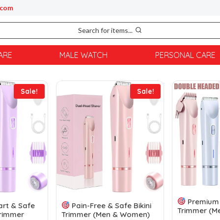
.com
Search for items...
ARE
MALE WATCH
PERSONAL CARE
Sale!
Sale!
Premium 
rt & Safe
Pain-Free & Safe Bikini
Trimmer (M
Trimmer
Trimmer (Men & Women)