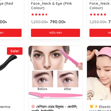
ye (Red
Face_Neck & Eye (Pink
Face_Neck 
Colour)
Colour)
Rated
Rated
.00
৳
1,250.00
৳
790.00
৳
1,250.00
৳
7
4.75
5.00
out of 5
out of 5
রুন
অর্ডার করুন
অর
Sale!
 Derma
ফেশিয়াল হেয়ার রিমুভার – জেনটলি,
Elastic