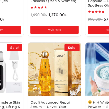
 Eyes
Painless ! (Men & Women)
Capsule — 
Spotless Gl
Rated
1,490.00
৳
1,270.00
৳
4.75
Rated
00
৳
990.00
৳
57
out of 5
4.78
out of 5
রুন
অর্ডার করুন
অর
Sale!
Sale!
mplete Skin
Osufi Advanced Repair
HIH Whit
g, Lifting &
Serum — Unveil Your
Powder — S