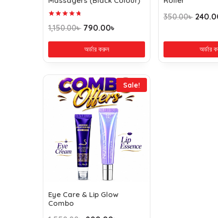
Massagers (Black Colour)
Roller
350.00
৳
240.0
Rated
1,150.00
৳
790.00
৳
4.83
out of 5
অর্ডার করুন
অর্ডার ক
Sale!
Eye Care & Lip Glow
Combo