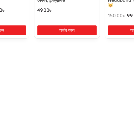
সেফলি, ইন্সট্যান্টলি!
Headband 
0
৳
49.00
৳
150.00
৳
99
রুন
অর্ডার করুন
অর