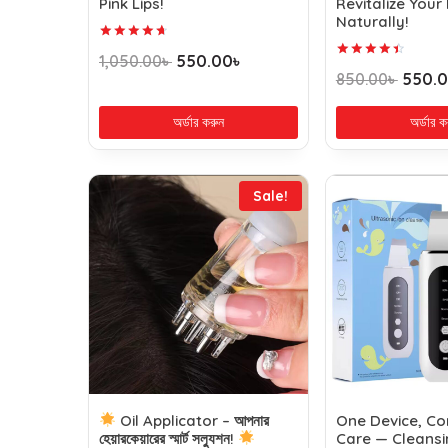
Pink Lips!
Revitalize Your
Naturally!
Rated
1,050.00
৳
550.00
৳
4.79
Rated
850.00
৳
550.
out of 5
4.61
out of 5
অর্ডার করুন
অর্ডার ক
Sale!
Oil Applicator – আপনার
One Device, Co
হেয়ারকেয়ারের স্মার্ট সল্যুশন!
Care — Cleansin