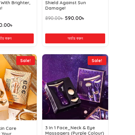
 With Brighter,
Shield Against Sun
h!
Damage!
890.00
৳
590.00
৳
0.00
৳
্ডার করুন
অর্ডার করুন
Sale!
Sale!
3 In 1 Face_Neck & Eye
kin Care
Massagers (Purple Colour)
r Your