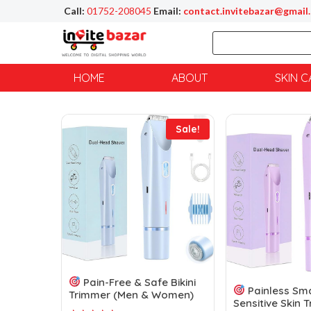
Call:
01752-208045
Email:
contact.invitebazar@gmail
HOME
ABOUT
SKIN C
Sale!
Pain-Free & Safe Bikini
Painless Sma
Trimmer (Men & Women)
Sensitive Skin 