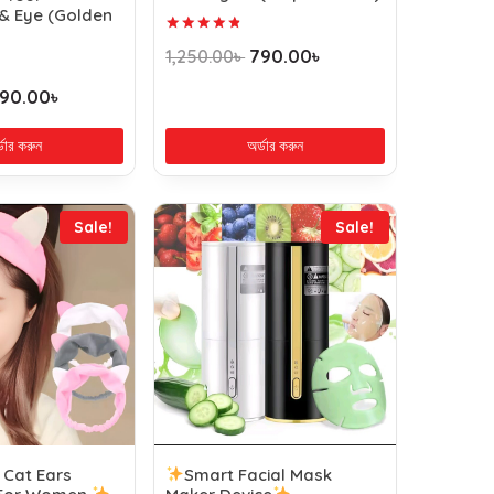
& Eye (Golden
Rated
1,250.00
৳
790.00
৳
4.92
out of 5
90.00
৳
্ডার করুন
অর্ডার করুন
Sale!
Sale!
 Cat Ears
Smart Facial Mask