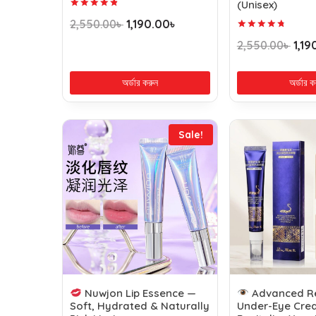
(Unisex)
Rated
2,550.00
৳
1,190.00
৳
4.90
out of 5
Rated
2,550.00
৳
1,19
4.89
out of 5
অর্ডার করুন
অর্ডার ক
Sale!
Nuwjon Lip Essence —
Advanced Re
Soft, Hydrated & Naturally
Under-Eye Cre